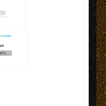
:
SeiNtex
уб.