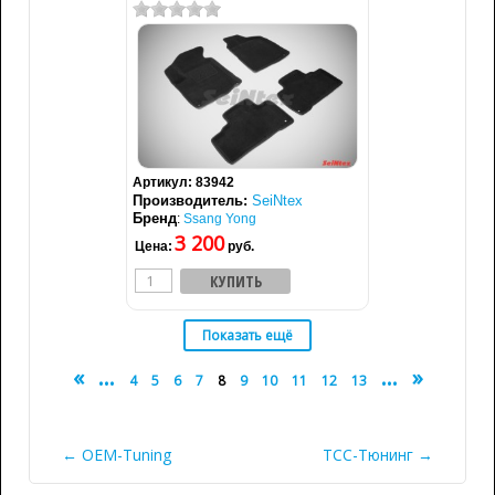
Артикул:
83942
Производитель:
SeiNtex
Бренд
:
Ssang Yong
3 200
Цена:
руб.
«
...
...
»
4
5
6
7
8
9
10
11
12
13
← OEM-Tuning
ТСС-Тюнинг →