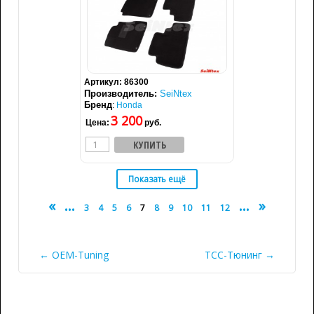
Артикул:
86300
Производитель:
SeiNtex
Бренд
:
Honda
3 200
Цена:
руб.
«
...
...
»
3
4
5
6
7
8
9
10
11
12
← OEM-Tuning
ТСС-Тюнинг →