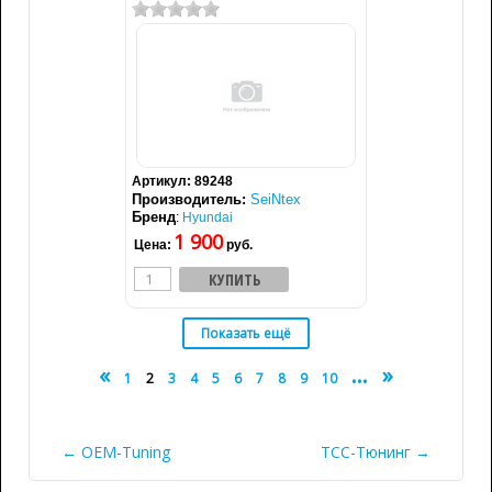
Артикул:
89248
Производитель:
SeiNtex
Бренд
:
Hyundai
1 900
Цена:
руб.
«
...
»
1
2
3
4
5
6
7
8
9
10
← OEM-Tuning
ТСС-Тюнинг →