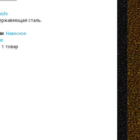
ishi
Нержавеющая сталь.
ли
:
Навесное
ие
: 1 товар