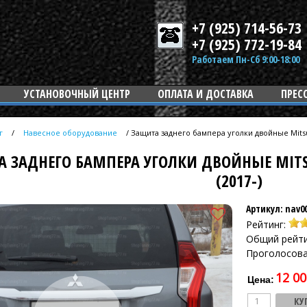
+7 (925) 714-56-73
+7 (925) 772-19-84
Работаем Пн-Сб 9:00-18:00
УСТАНОВОЧНЫЙ ЦЕНТР
ОПЛАТА И ДОСТАВКА
ПРЕС
г
/
Навесное оборудование
/
Защита заднего бампера уголки двойные Mitsubi
 ЗАДНЕГО БАМПЕРА УГОЛКИ ДВОЙНЫЕ MITSUB
(2017-)
Артикул: nav0
Рейтинг:
Общий рейти
Проголосова
12 00
Цена: