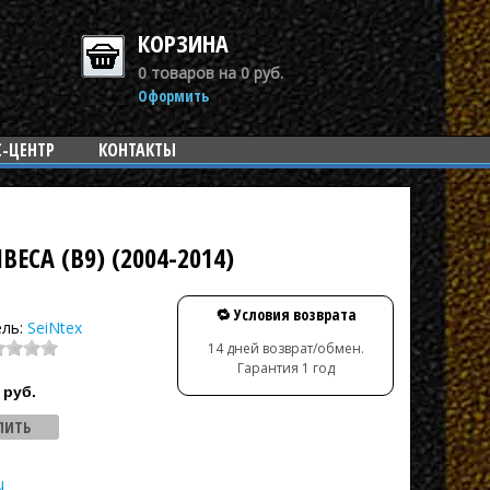
КОРЗИНА
0 товаров на 0 руб.
Оформить
С-ЦЕНТР
КОНТАКТЫ
ECA (B9) (2004-2014)
🔁 Условия возврата
ель:
SeiNtex
14 дней возврат/обмен.
Гарантия 1 год
руб.
u