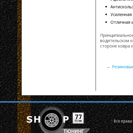
Антисколь
Усиленная
Отличная 
Принципиальное
водительском к
стороне ковра 
← Резиновые 
Все права