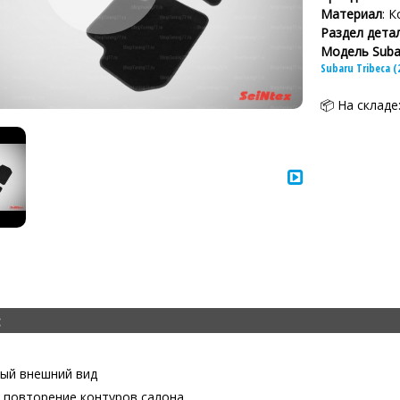
Материал
: 
Раздел дета
Модель Suba
Subaru Tribeca (
📦 На складе
:
ый внешний вид
 повторение контуров салона