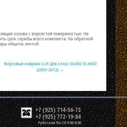
ьзящая основа с ворсистой поверхностью. На
ить срок службы всего комплекта. На обратной
вры обшиты лентой.
Ворсовые коврики LUX для Lexus GS300 III AWD
(2005-2012) →
+7 (925) 714-56-73
+7 (925) 772-19-84
Работаем Пн-Сб 9:00-8:00