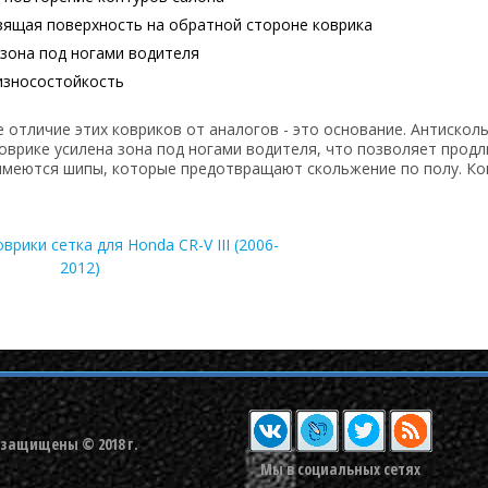
зящая поверхность на обратной стороне коврика
 зона под ногами водителя
износостойкость
 отличие этих ковриков от аналогов - это основание. Антискол
оврике усилена зона под ногами водителя, что позволяет продл
имеются шипы, которые предотвращают скольжение по полу. Ко
рики сетка для Honda CR-V III (2006-
2012)
 защищены © 2018 г.
Мы в социальных сетях