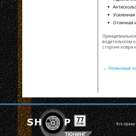
Антисколь
Усиленная
Отличная 
Принципиальное
водительском к
стороне ковра 
← Резиновые ков
Все права