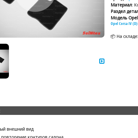
Материал
: 
Раздел дета
Модель Opel
Opel Corsa IV (D)
📦 На складе
:
ый внешний вид
 повторение контуров салона