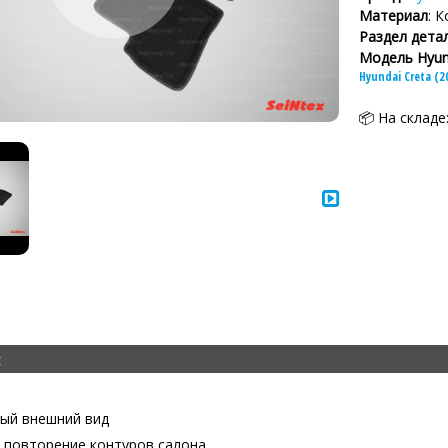
Материал
: 
Раздел дета
Модель Hyun
Hyundai Creta (2
📦 На складе
:
ый внешний вид
 повторение контуров салона