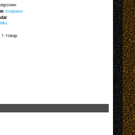
Ковролин
ли
:
Коврики
dai
:
016-)
: 1 товар