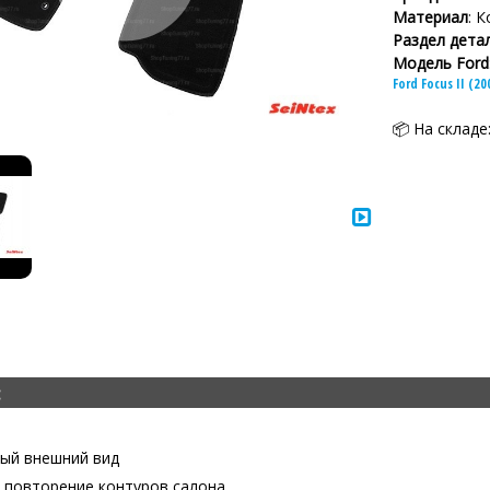
Материал
: 
Раздел дета
Модель Ford
Ford Focus II (20
📦 На складе
:
ый внешний вид
 повторение контуров салона