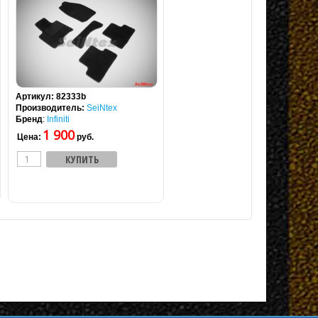
Артикул:
82333b
Производитель:
SeiNtex
Бренд
:
Infiniti
1 900
Цена:
руб.